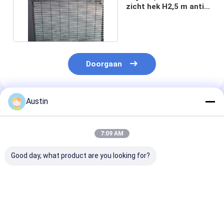
zicht hek H2,5 m anti
klim veiligheids hek
Doorgaan
Austin
Geadviseerde Producten
7:09 AM
Good day, what product are you looking for?
Buckle Post 2.5M
Vierkant post platte
Laag
Anti Climb Security
staaf Ral6005 Groen
koolstofgehal
Fencing Highway
kleur Anti Klim
ijzeren draad