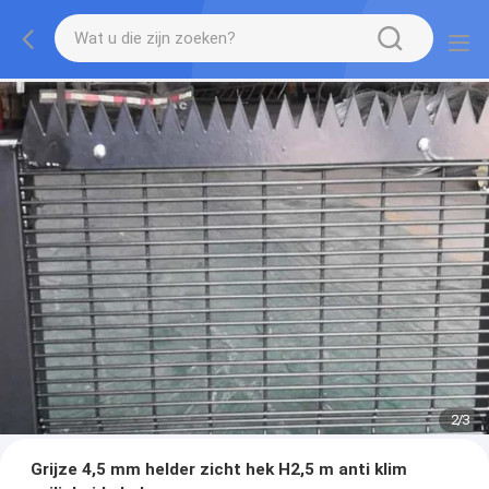
2
/
3
Grijze 4,5 mm helder zicht hek H2,5 m anti klim