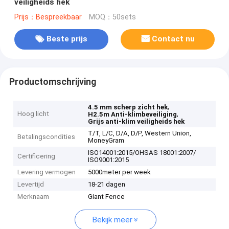
veiligheids hek
Prijs：Bespreekbaar
MOQ：50sets
Beste prijs
Contact nu
Productomschrijving
,
4.5 mm scherp zicht hek
Hoog licht
,
H2.5m Anti-klimbeveiliging
Grijs anti-klim veiligheids hek
T/T, L/C, D/A, D/P, Western Union,
Betalingscondities
MoneyGram
ISO14001:2015/OHSAS 18001:2007/
Certificering
ISO9001:2015
Levering vermogen
5000meter per week
Levertijd
18-21 dagen
Merknaam
Giant Fence
Bekijk meer