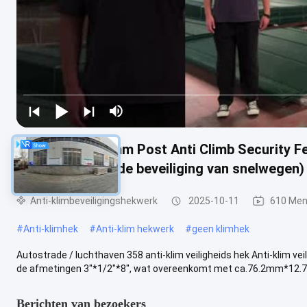
Autostrade 60 mm Post Anti Climb Security 
omheining voor de beveiliging van snelwegen)
Anti-klimbeveiligingshekwerk
2025-10-11
610 Men
#
Anti-klimhek
#
Anti-klim hekwerk
#
geen klimhek
Autostrade / luchthaven 358 anti-klim veiligheids hek Anti-klim ve
de afmetingen 3"*1/2"*8", wat overeenkomt met ca.76.2mm*12.7
Berichten van bezoekers