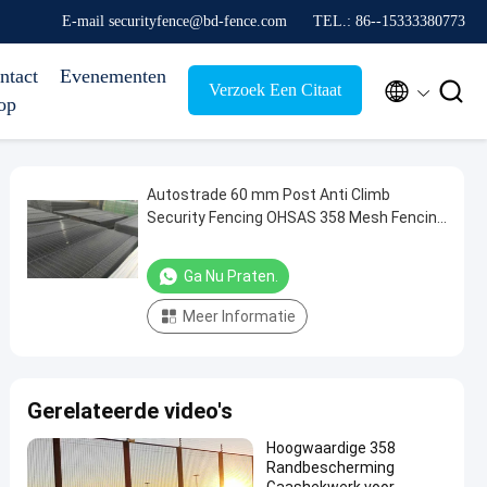
E-mail securityfence@bd-fence.com
TEL.: 86--15333380773
ntact
Evenementen


Verzoek Een Citaat
op
Autostrade 60 mm Post Anti Climb
Security Fencing OHSAS 358 Mesh Fencing
(Sachs omheining voor de beveiliging van
snelwegen)
Ga Nu Praten.
Meer Informatie
Gerelateerde video's
Hoogwaardige 358
Randbescherming