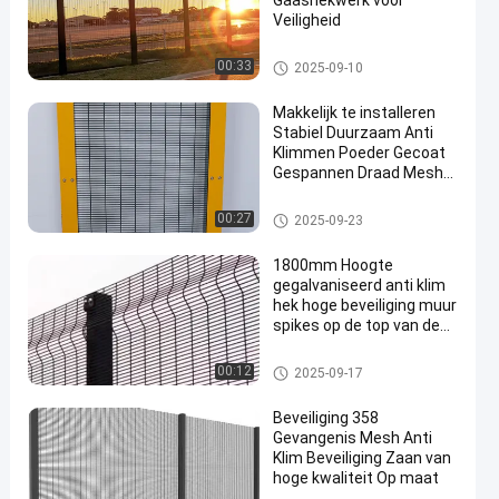
Gaashekwerk voor
Veiligheid
Anti-klimbeveiligingshekwerk
00:33
2025-09-10
Makkelijk te installeren
Stabiel Duurzaam Anti
Klimmen Poeder Gecoat
Gespannen Draad Mesh
358 hek Panelen
Anti-klimbeveiligingshekwerk
00:27
2025-09-23
1800mm Hoogte
gegalvaniseerd anti klim
hek hoge beveiliging muur
spikes op de top van de
muur
Anti-klimbeveiligingshekwerk
00:12
2025-09-17
Beveiliging 358
Gevangenis Mesh Anti
Klim Beveiliging Zaan van
hoge kwaliteit Op maat