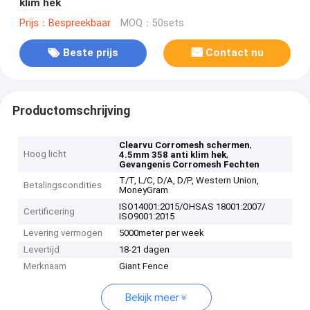
klim hek
Prijs：Bespreekbaar
MOQ：50sets
Beste prijs
Contact nu
Productomschrijving
,
Clearvu Corromesh schermen
Hoog licht
,
4.5mm 358 anti klim hek
Gevangenis Corromesh Fechten
T/T, L/C, D/A, D/P, Western Union,
Betalingscondities
MoneyGram
ISO14001:2015/OHSAS 18001:2007/
Certificering
ISO9001:2015
Levering vermogen
5000meter per week
Levertijd
18-21 dagen
Merknaam
Giant Fence
Bekijk meer