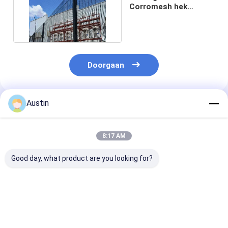
Corromesh hek
4.5mm 358 anti klim
hek
Doorgaan
Austin
Geadviseerde Producten
8:17 AM
Good day, what product are you looking for?
Buckle Post 2.5M
Vierkant post platte
Laag
Anti Climb Security
staaf Ral6005 Groen
koolstofgehal
Fencing Highway
kleur Anti Klim
ijzeren draad