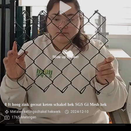
8 ft hoog zink gecoat keten schakel hek SGS Gi Mesh hek
Metalen kettingschakel hekwerk
2024-12-10
1765 Meningen