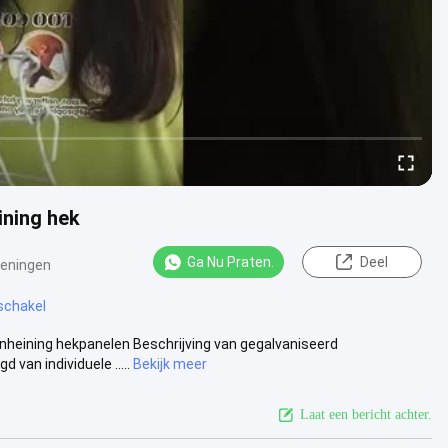
ining hek
Ga Nu Praten.
Deel
eningen
schakel
enheining hekpanelen Beschrijving van gegalvaniseerd
van individuele .....
Bekijk meer
Laat een bericht achter.