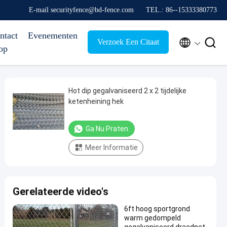
E-mail securityfence@bd-fence.com
TEL.: 86--15333380773
ntact
Evenementen


Verzoek Een Citaat
op
Hot dip gegalvaniseerd 2 x 2 tijdelijke
ketenheining hek
Ga Nu Praten.
Meer Informatie
Gerelateerde video's
6ft hoog sportgrond
warm gedompeld