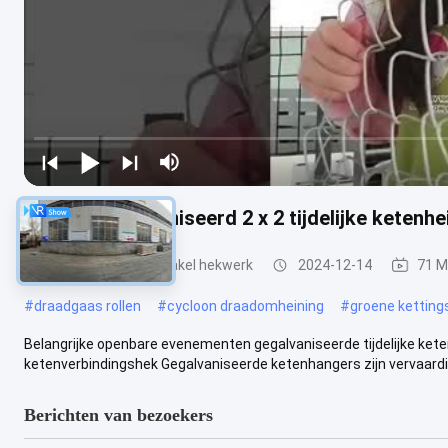
Hot dip gegalvaniseerd 2 x 2 tijdelijke ketenhe
Metalen kettingschakel hekwerk
2024-12-14
71 M
#
draadgaas rollen
#
cycloon draadomheining
#
groene ketting
Belangrijke openbare evenementen gegalvaniseerde tijdelijke ket
ketenverbindingshek Gegalvaniseerde ketenhangers zijn vervaardigd 
Berichten van bezoekers