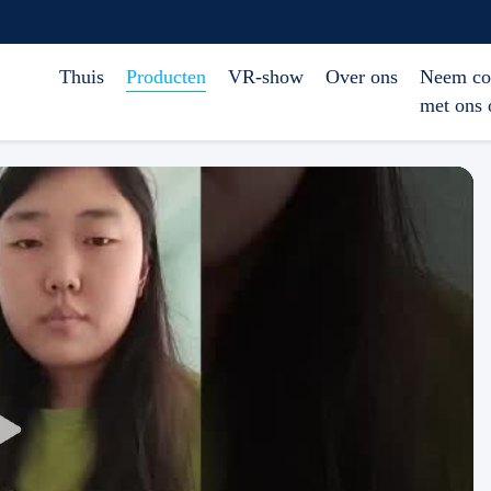
Thuis
Producten
VR-show
Over ons
Neem co
met ons 