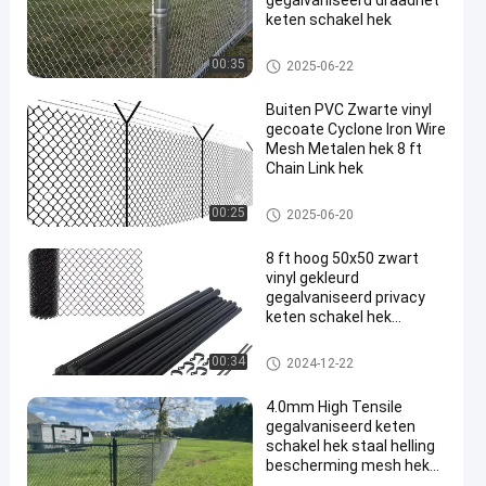
gegalvaniseerd draadnet
keten schakel hek
Metalen kettingschakel hekwer
00:35
2025-06-22
k
Buiten PVC Zwarte vinyl
gecoate Cyclone Iron Wire
Mesh Metalen hek 8 ft
Chain Link hek
Metalen kettingschakel hekwer
00:25
2025-06-20
k
8 ft hoog 50x50 zwart
vinyl gekleurd
gegalvaniseerd privacy
keten schakel hek
systeem 2,5 mm
Metalen kettingschakel hekwer
00:34
2024-12-22
k
4.0mm High Tensile
gegalvaniseerd keten
schakel hek staal helling
bescherming mesh hek
rotsval draad mesh net