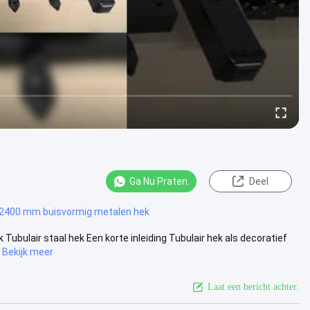
Ga Nu Praten.
Deel
2400 mm buisvormig metalen hek
ubulair staal hek Een korte inleiding Tubulair hek als decoratief
Bekijk meer
Laat een bericht achter.