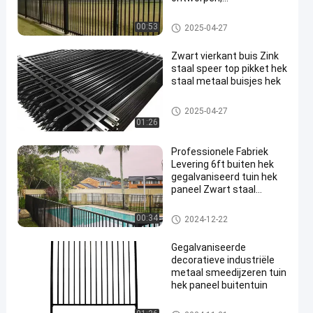
beveiligingsrail voor
woonruimtes en tuinen
Stalen hekwerk
00:53
2025-04-27
Zwart vierkant buis Zink
staal speer top pikket hek
staal metaal buisjes hek
Stalen hekwerk
2025-04-27
01:26
Professionele Fabriek
Levering 6ft buiten hek
gegalvaniseerd tuin hek
paneel Zwart staal
metaal hek paneel
Stalen hekwerk
00:34
2024-12-22
Gegalvaniseerde
decoratieve industriële
metaal smeedijzeren tuin
hek paneel buitentuin
Stalen hekwerk