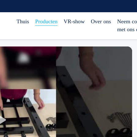
Thuis
Producten
VR-show
Over ons
Neem co
met ons 