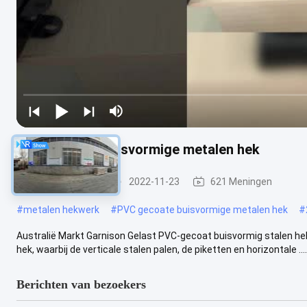
PVC gecoate buisvormige metalen hek
Stalen hekwerk
2022-11-23
621 Meningen
#
metalen hekwerk
#
PVC gecoate buisvormige metalen hek
#
Australië Markt Garnison Gelast PVC-gecoat buisvormig stalen hek T
hek, waarbij de verticale stalen palen, de piketten en horizontale ....
Berichten van bezoekers