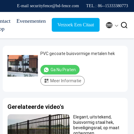
E-mail securityfence@bd-fence.com
TEL.: 86--15333380773
ntact
Evenementen


Verzoek Een Citaat
op
PVC gecoate buisvormige metalen hek
Ga Nu Praten.
Meer Informatie
Gerelateerde video's
Elegant, uitstekend,
buisvormig staal hek,
beveiligingsrail, op maat
ontworpen,