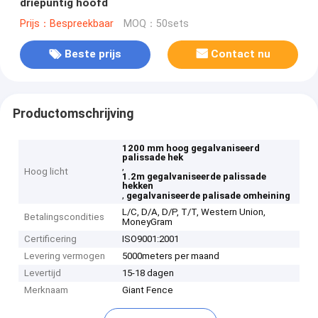
driepuntig hoofd
Prijs：Bespreekbaar
MOQ：50sets
Beste prijs
Contact nu
Productomschrijving
1200 mm hoog gegalvaniseerd
palissade hek
,
Hoog licht
1.2m gegalvaniseerde palissade
hekken
,
gegalvaniseerde palisade omheining
L/C, D/A, D/P, T/T, Western Union,
Betalingscondities
MoneyGram
Certificering
ISO9001:2001
Levering vermogen
5000meters per maand
Levertijd
15-18 dagen
Merknaam
Giant Fence