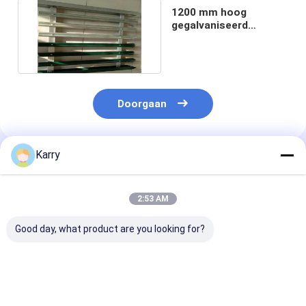
1200 mm hoog
gegalvaniseerd
palissade hek
driepuntig hoofd
Doorgaan
Karry
Geadviseerde Producten
2:53 AM
Good day, what product are you looking for?
Groen PVC-gecoat
H2.4m
Groene Gelast