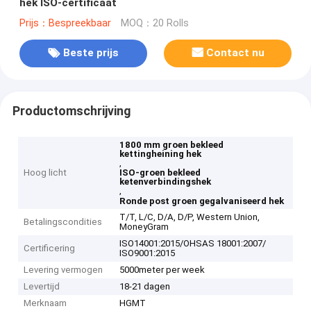
hek ISO-certificaat
Prijs：Bespreekbaar
MOQ：20 Rolls
Beste prijs
Contact nu
Productomschrijving
1800 mm groen bekleed
kettingheining hek
,
Hoog licht
ISO-groen bekleed
ketenverbindingshek
,
Ronde post groen gegalvaniseerd hek
T/T, L/C, D/A, D/P, Western Union,
Betalingscondities
MoneyGram
ISO14001:2015/OHSAS 18001:2007/
Certificering
ISO9001:2015
Levering vermogen
5000meter per week
Levertijd
18-21 dagen
Merknaam
HGMT