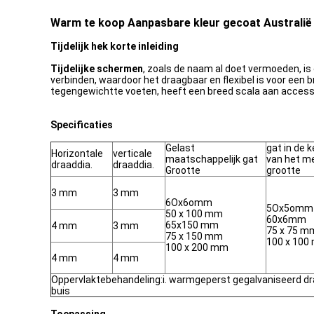
Warm te koop Aanpasbare kleur gecoat Australië T
Tijdelijk hek korte inleiding
Tijdelijke schermen
, zoals de naam al doet vermoeden, is
verbinden, waardoor het draagbaar en flexibel is voor een 
tegengewichtte voeten, heeft een breed scala aan accessoi
Specificaties
Gelast
gat in de 
Horizontale
verticale
maatschappelijk gat
van het m
draaddia.
draaddia.
Grootte
grootte
3 mm
3 mm
6Ox6omm
5Ox5omm
50 x 100 mm
60x6mm
65x150 mm
4 mm
3 mm
75 x 75 m
75 x 150 mm
100 x 100
100 x 200 mm
4 mm
4 mm
Oppervlaktebehandeling:i. warmgeperst gegalvaniseerd dra
buis