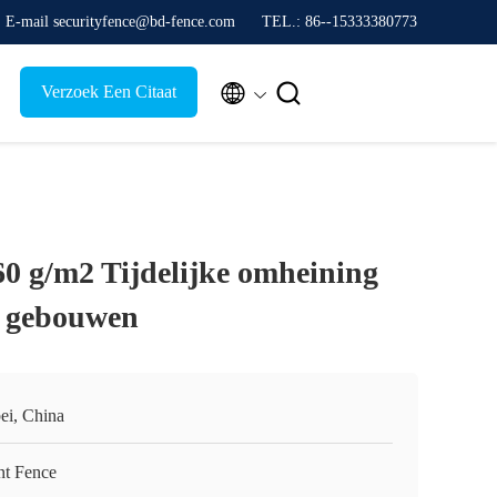
E-mail securityfence@bd-fence.com
TEL.: 86--15333380773


Verzoek Een Citaat
60 g/m2 Tijdelijke omheining
e gebouwen
ei, China
nt Fence