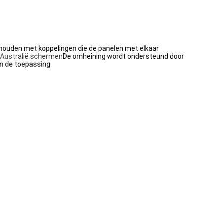
gehouden met koppelingen die de panelen met elkaar
Australië schermen
De omheining wordt ondersteund door
n de toepassing.