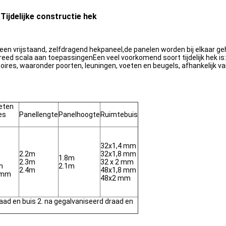
ijdelijke constructie hek
 een vrijstaand, zelfdragend hekpaneel,de panelen worden bij elkaar 
breed scala aan toepassingenEen veel voorkomend soort tijdelijk hek is:
res, waaronder poorten, leuningen, voeten en beugels, afhankelijk va
keten
es
Panellengte
Panelhoogte
Ruimtebuis
32x1,4 mm
2.2m
32x1,8 mm
1.8m
2.3m
32 x 2 mm
m
2.1m
2.4m
48x1,8 mm
 mm
48x2 mm
ad en buis 2. na gegalvaniseerd draad en