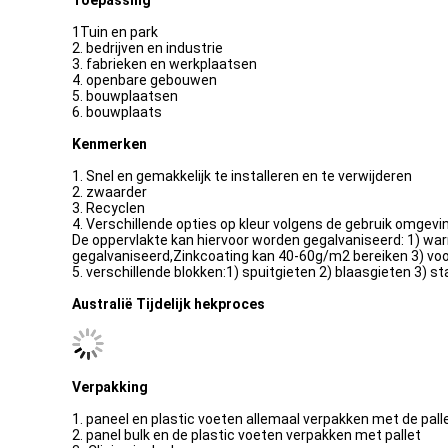
Toepassing
1Tuin en park
2. bedrijven en industrie
3. fabrieken en werkplaatsen
4. openbare gebouwen
5. bouwplaatsen
6. bouwplaats
Kenmerken
1. Snel en gemakkelijk te installeren en te verwijderen
2. zwaarder
3. Recyclen
4. Verschillende opties op kleur volgens de gebruik omgevi
De oppervlakte kan hiervoor worden gegalvaniseerd: 1) wa
gegalvaniseerd,Zinkcoating kan 40-60g/m2 bereiken 3) voor
5. verschillende blokken:1) spuitgieten 2) blaasgieten 3) st
Australië Tijdelijk hek
proces
Verpakking
1. paneel en plastic voeten allemaal verpakken met de pallet
2. panel bulk en de plastic voeten verpakken met pallet