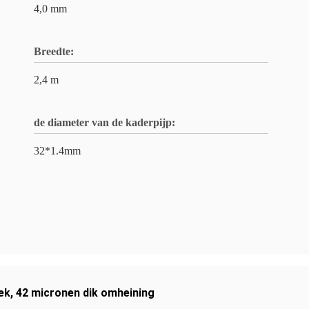
4,0 mm
Breedte:
2,4 m
de diameter van de kaderpijp:
32*1.4mm
hek
,
42 micronen dik omheining