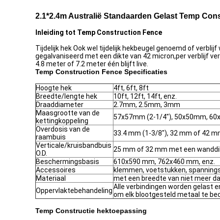
2.1*2.4m Australië Standaarden Gelast Temp Cons
Inleiding tot Temp Construction Fence
Tijdelijk hek Ook wel tijdelijk hekbeugel genoemd of verbl
gegalvaniseerd met een dikte van 42 micron,per verblijf v
4.8 meter of 7.2 meter één blijft live.
Temp Construction Fence Specificaties
Hoogte hek
4ft, 6ft, 8ft
Breedte/lengte hek
10ft, 12ft, 14ft, enz.
Draaddiameter
2.7mm, 2.5mm, 3mm
Maasgrootte van de
57x57mm (2-1/4"), 50x50mm, 60
kettingkoppeling
Overdosis van de
33.4 mm (1-3/8"), 32 mm of 42 m
raambuis
Verticale/kruisbandbuis
25 mm of 32 mm met een wanddik
O.D.
Beschermingsbasis
610x590 mm, 762x460 mm, enz.
Accessoires
klemmen, voetstukken, spannings
Materiaal
met een breedte van niet meer 
Alle verbindingen worden gelast 
Oppervlaktebehandeling
om elk blootgesteld metaal te b
Temp Constructie hektoepassing