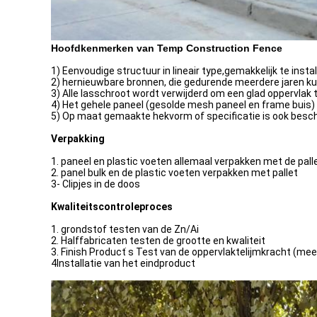
Hoofdkenmerken van Temp Construction Fence
1) Eenvoudige structuur in lineair type,gemakkelijk te inst
2) hernieuwbare bronnen, die gedurende meerdere jaren k
3) Alle lasschroot wordt verwijderd om een glad oppervlak 
4) Het gehele paneel (gesolde mesh paneel en frame buis) 
5) Op maat gemaakte hekvorm of specificatie is ook besch
Verpakking
1. paneel en plastic voeten allemaal verpakken met de pallet
2. panel bulk en de plastic voeten verpakken met pallet
3- Clipjes in de doos
Kwaliteitscontroleproces
1. grondstof testen van de Zn/Ai
2. Halffabricaten testen de grootte en kwaliteit
3. Finish Product ̇s Test van de oppervlaktelijmkracht (me
4Installatie van het eindproduct