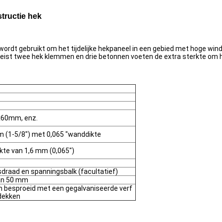
tructie hek
ijf wordt gebruikt om het tijdelijke hekpaneel in een gebied met hoge 
ereist twee hek klemmen en drie betonnen voeten de extra sterkte om 
x60mm, enz.
m (1-5/8") met 0,065 "wanddikte
te van 1,6 mm (0,065")
draad en spanningsbalk (facultatief)
dan 50 mm
en besproeid met een gegalvaniseerde verf
edekken