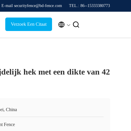
E-mail securityfence@bd-fence.com
TEL.: 86--15333380773


Verzoek Een Citaat
jdelijk hek met een dikte van 42
ei, China
nt Fence