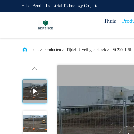
Hebei Bendin Industrial Technology Co., Ltd.
Thuis
Prod
Thuis
>
producten
>
Tijdelijk veiligheidshek
>
ISO9001 6ft t