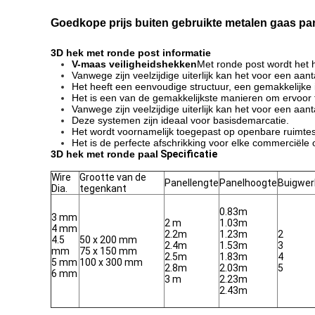
Goedkope prijs buiten gebruikte metalen gaas pa
3D hek met ronde post informatie
V-maas veiligheidshekken
Met ronde post wordt het h
Vanwege zijn veelzijdige uiterlijk kan het voor een a
Het heeft een eenvoudige structuur, een gemakkelijke in
Het is een van de gemakkelijkste manieren om ervoor 
Vanwege zijn veelzijdige uiterlijk kan het voor een aan
Deze systemen zijn ideaal voor basisdemarcatie.
Het wordt voornamelijk toegepast op openbare ruimtes 
Het is de perfecte afschrikking voor elke commerciële 
3D hek met ronde paal
Specificatie
Wire
Grootte van de
Panellengte
Panelhoogte
Buigwer
Dia.
tegenkant
0.83m
3 mm
2 m
1.03m
4 mm
2.2m
1.23m
2
4.5
50 x 200 mm
2.4m
1.53m
3
mm
75 x 150 mm
2.5m
1.83m
4
5 mm
100 x 300 mm
2.8m
2.03m
5
6 mm
3 m
2.23m
2.43m