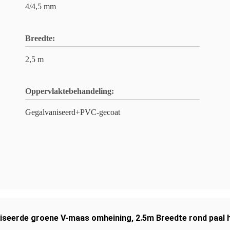
4/4,5 mm
Breedte:
2,5 m
Oppervlaktebehandeling:
Gegalvaniseerd+PVC-gecoat
iseerde groene V-maas omheining
,
2.5m Breedte rond paal 