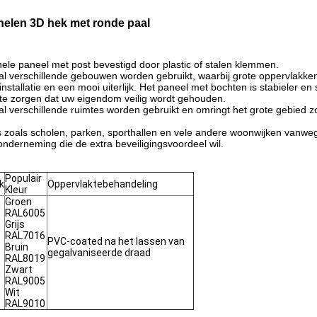
nelen 3D hek met ronde paal
ele paneel met post bevestigd door plastic of stalen klemmen.
antal verschillende gebouwen worden gebruikt, waarbij grote oppervlak
stallatie en een mooi uiterlijk. Het paneel met bochten is stabieler en 
te zorgen dat uw eigendom veilig wordt gehouden.
tal verschillende ruimtes worden gebruikt en omringt het grote gebied z
zoals scholen, parken, sporthallen en vele andere woonwijken vanwege 
onderneming die de extra beveiligingsvoordeel wil.
Populair
k
Oppervlaktebehandeling
Kleur
Groen
RAL6005
Grijs
RAL7016
PVC-coated na het lassen van
Bruin
gegalvaniseerde draad
RAL8019
Zwart
RAL9005
Wit
RAL9010