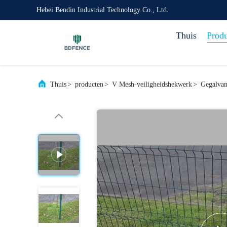
Hebei Bendin Industrial Technology Co., Ltd.
Thuis
Prod
Thuis
>
producten
>
V Mesh-veiligheidshekwerk
>
Gegalvan