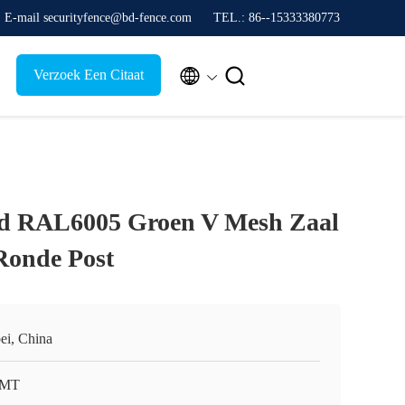
E-mail securityfence@bd-fence.com
TEL.: 86--15333380773


Verzoek Een Citaat
rd RAL6005 Groen V Mesh Zaal
Ronde Post
ei, China
MT