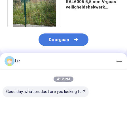
RAL6005 5,5 mm V-gaas
veiligheidshekwerk
Gegalvaniseerd metalen
hekwerk
Doorgaan
Liz
Geadviseerde Producten
4:12 PM
Good day, what product are you looking for?
Tuinbouwvoorzieningen
OHSAS RAL 6007
Groen poeder
Buitenmateriaal van
1,03m
gecoate drieh