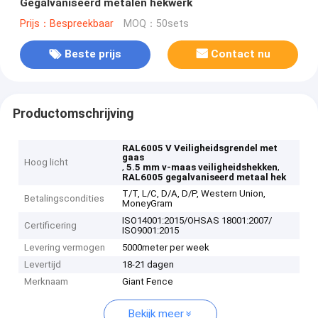
Gegalvaniseerd metalen hekwerk
Prijs：Bespreekbaar
MOQ：50sets
Beste prijs
Contact nu
Productomschrijving
RAL6005 V Veiligheidsgrendel met
gaas
Hoog licht
,
,
5.5 mm v-maas veiligheidshekken
RAL6005 gegalvaniseerd metaal hek
T/T, L/C, D/A, D/P, Western Union,
Betalingscondities
MoneyGram
ISO14001:2015/OHSAS 18001:2007/
Certificering
ISO9001:2015
Levering vermogen
5000meter per week
Levertijd
18-21 dagen
Merknaam
Giant Fence
Bekijk meer