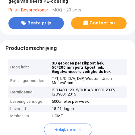
gegalvaniseerd PE-coating
Prijs：Bespreekbaar
MOQ：20 sets
Beste prijs
Contact nu
Productomschrijving
,
3D gebogen perzikpost hek
Hoog licht
,
50*200 mm perzikpost hek
Gegalvaniseerd veiligheids hek
T/T, L/C, D/A, D/P, Western Union,
Betalingscondities
MoneyGram
ISO14001:2015/OHSAS 18001:2007/
Certificering
ISO9001:2015
Levering vermogen
5000meter per week
Levertijd
18-21 dagen
Merknaam
HGMT
Bekijk meer