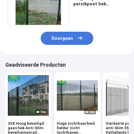
perzikpost hek
gegalvaniseerd PE-
coating
Doorgaan
Geadviseerde Producten
358 Hoog beveiligd
Hoge zichtbaarheid
Vierkante paal
gaas hek Anti-klim
helder zicht
anti-klim 358
beveiligingsrail
luchthaven
Veiligheids he