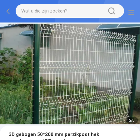
2
/
3
3D gebogen 50*200 mm perzikpost hek