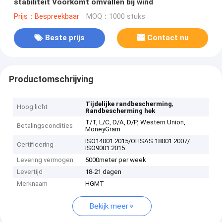
stabiliteit Voorkomt omvallen bij wind
Prijs：Bespreekbaar
MOQ：1000 stuks
Beste prijs
Contact nu
Productomschrijving
,
Tijdelijke randbescherming
Hoog licht
Randbescherming hek
T/T, L/C, D/A, D/P, Western Union,
Betalingscondities
MoneyGram
ISO14001:2015/OHSAS 18001:2007/
Certificering
ISO9001:2015
Levering vermogen
5000meter per week
Levertijd
18-21 dagen
Merknaam
HGMT
Bekijk meer