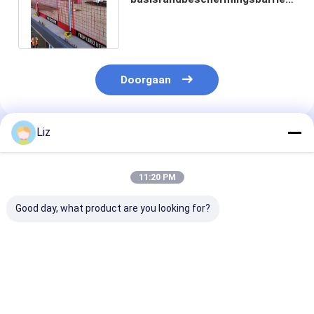
Verhoogde stabiliteit
Voorkomt omvallen bij wind
Doorgaan
Liz
Geadviseerde Producten
11:20 PM
Good day, what product are you looking for?
Lichtgewicht
logo aangepast
Vrijstaande
randbeschermingsbarrière
Randbeschermingsbarrière
randbeschermi
Gemakkelijk te
Polyester
met zelfdrage
hanteren vermindert
poedercoating
basis